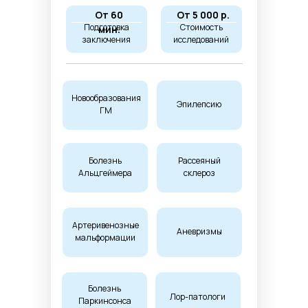
От 60
От 5 000 р.
Подготовка
Стоимость
мин.
заключения
исследований
Новообразования
Эпилепсию
ГМ
Болезнь
Рассеяный
Альцгеймера
склероз
Артеривенозные
Аневризмы
мальформации
Болезнь
Лор-патологи
Паркинсонса