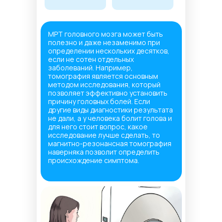
МРТ головного мозга может быть
полезно и даже незаменимо при
определении нескольких десятков,
если не сотен отдельных
заболеваний. Например,
томография является основным
методом исследования, который
позволяет эффективно установить
причину головных болей. Если
другие виды диагностики результата
не дали, а у человека болит голова и
для него стоит вопрос, какое
исследование лучше сделать, то
магнитно-резонансная томография
наверняка позволит определить
происхождение симптома.