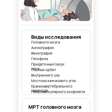
Виды исследования
Головного мозга
Ангиография
Венография
Гипофиза
Придаточных пазух
носа
Глазных орбит
Внутреннего уха
Мостомозжечкового угла
Краниовертебрального
перехода
Нейроваскулярного конфликта
МРТ головного мозга