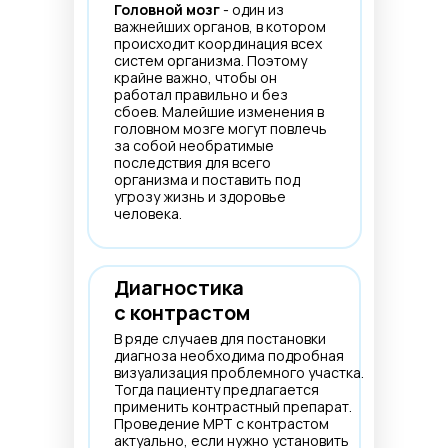
Головной мозг
- один из
важнейших органов, в котором
происходит координация всех
систем организма. Поэтому
крайне важно, чтобы он
работал правильно и без
сбоев. Малейшие изменения в
головном мозге могут повлечь
за собой необратимые
последствия для всего
организма и поставить под
угрозу жизнь и здоровье
человека.
Диагностика
с контрастом
В ряде случаев для постановки
диагноза необходима подробная
визуализация проблемного участка.
Тогда пациенту предлагается
применить контрастный препарат.
Проведение МРТ с контрастом
актуально, если нужно установить