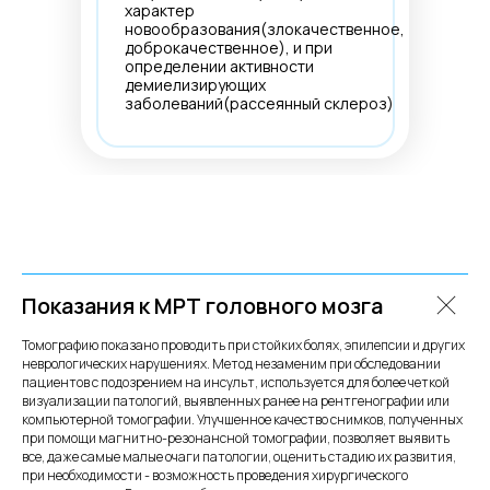
характер
новообразования(злокачественное,
доброкачественное), и при
определении активности
демиелизирующих
заболеваний(рассеянный склероз)
Показания к МРТ головного мозга
Томографию показано проводить при стойких болях, эпилепсии и других
неврологических нарушениях. Метод незаменим при обследовании
пациентов с подозрением на инсульт, используется для более четкой
визуализации патологий, выявленных ранее на рентгенографии или
компьютерной томографии. Улучшенное качество снимков, полученных
при помощи магнитно-резонансной томографии, позволяет выявить
все, даже самые малые очаги патологии, оценить стадию их развития,
при необходимости - возможность проведения хирургического