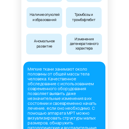
Наличие опухолей
Тромбозы и
и образований
тромбофлебит
Изменения
Аномальное
дегенеративного
развитие
характера
Мягкие ткани занимают около
половины от общей массы тела
человека. Качественное
обследование с использованием
современного оборудования
позволяет выявить даже
незначительные изменения в их
состоянии и своевременно начать
лечение, если оно необходимо. С
помощью аппарата МРТ можно
визуализировать структуры малых
размеров, обнаружить
патологические и воспалительные