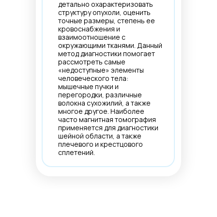
детально охарактеризовать
структуру опухоли, оценить
точные размеры, степень ее
кровоснабжения и
взаимоотношение с
окружающими тканями. Данный
метод диагностики помогает
рассмотреть самые
«недоступные» элементы
человеческого тела:
мышечные пучки и
перегородки, различные
волокна сухожилий, а также
многое другое. Наиболее
часто магнитная томография
применяется для диагностики
шейной области, а также
плечевого и крестцового
сплетений.