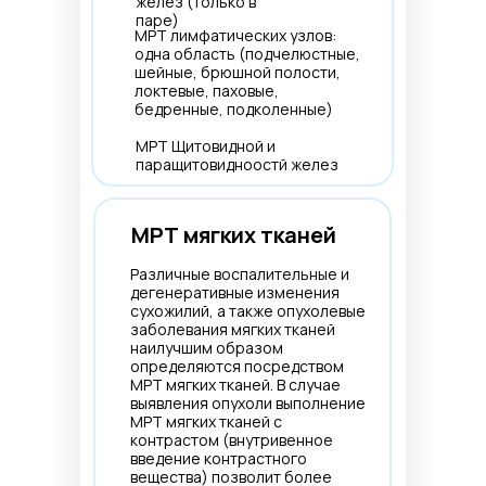
желез (только в
паре)
МРТ лимфатических узлов:
одна область (подчелюстные,
шейные, брюшной полости,
локтевые, паховые,
бедренные, подколенные)
МРТ Щитовидной и
паращитовидноостй желез
МРТ мягких тканей
Различные воспалительные и
дегенеративные изменения
сухожилий, а также опухолевые
заболевания мягких тканей
наилучшим образом
определяются посредством
МРТ мягких тканей. В случае
выявления опухоли выполнение
МРТ мягких тканей с
контрастом (внутривенное
введение контрастного
вещества) позволит более