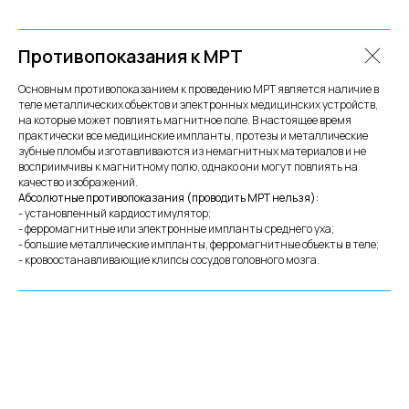
Противопоказания к МРТ
Основным противопоказанием к проведению МРТ является наличие в
теле металлических объектов и электронных медицинских устройств,
на которые может повлиять магнитное поле. В настоящее время
практически все медицинские импланты, протезы и металлические
зубные пломбы изготавливаются из немагнитных материалов и не
восприимчивы к магнитному полю, однако они могут повлиять на
качество изображений.
Абсолютные противопоказания (проводить МРТ нельзя):
- установленный кардиостимулятор;
- ферромагнитные или электронные импланты среднего уха;
- большие металлические импланты, ферромагнитные объекты в теле;
- кровоостанавливающие клипсы сосудов головного мозга.